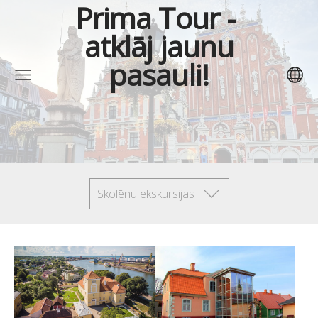
Prima Tour
-
atklāj jaunu
pasauli!
Skolēnu ekskursijas