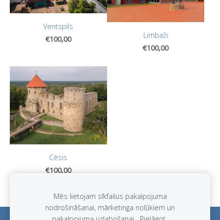
Ventspils
Limbaži
€100,00
€100,00
Cēsis
€100,00
Mēs lietojam sīkfailus pakalpojuma
nodrošināšanai, mārketinga nolūkiem un
pakalpojuma uzlabošanai.
Pielāgot