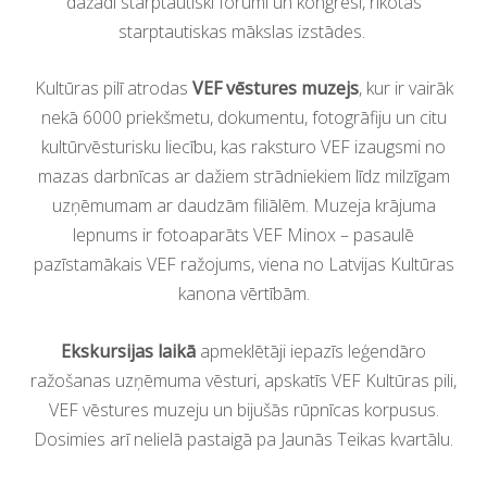
dažādi starptautiski forumi un kongresi, rīkotas
starptautiskas mākslas izstādes.
Kultūras pilī atrodas
VEF vēstures muzejs
, kur ir vairāk
nekā 6000 priekšmetu, dokumentu, fotogrāfiju un citu
kultūrvēsturisku liecību, kas raksturo VEF izaugsmi no
mazas darbnīcas ar dažiem strādniekiem līdz milzīgam
uzņēmumam ar daudzām filiālēm. Muzeja krājuma
lepnums ir fotoaparāts VEF Minox – pasaulē
pazīstamākais VEF ražojums, viena no Latvijas Kultūras
kanona vērtībām.
Ekskursijas laikā
apmeklētāji iepazīs leģendāro
ražošanas uzņēmuma vēsturi, apskatīs VEF Kultūras pili,
VEF vēstures muzeju un bijušās rūpnīcas korpusus.
Dosimies arī nelielā pastaigā pa Jaunās Teikas kvartālu.