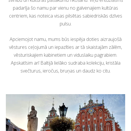
svinību un kultūras pasākumu rīkošanu. Viņu entuziasms
padarīja šo namu par vienu no galvenajiem kultūras
centriem, kas noteica visas pilsētas sabiedriskās dzīves
pulsu.
Apciemojot namu, mums būs iespēja doties aizraujošā
vēstures ceļojumā un iepazīties ar tā skaistajām zālēm,
vēsturiskajiem kabinetiem un viduslaiku pagrabiem.
Apskatīsim arī Baltijā lielāko sudraba kolekciju, kristāla
svečturus, ieročus, bruņas un daudz ko citu.