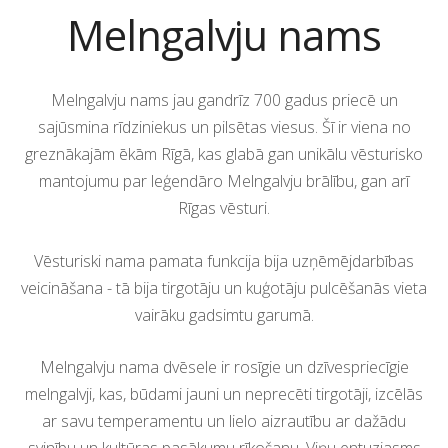
Melngalvju nams
Melngalvju nams jau gandrīz 700 gadus priecē un
sajūsmina rīdziniekus un pilsētas viesus. Šī ir viena no
greznākajām ēkām Rīgā, kas glabā gan unikālu vēsturisko
mantojumu par leģendāro Melngalvju brālību, gan arī
Rīgas vēsturi.
Vēsturiski nama pamata funkcija bija uzņēmējdarbības
veicināšana - tā bija tirgotāju un kuģotāju pulcēšanās vieta
vairāku gadsimtu garumā.
Melngalvju nama dvēsele ir rosīgie un dzīvespriecīgie
melngalvji, kas, būdami jauni un neprecēti tirgotāji, izcēlās
ar savu temperamentu un lielo aizrautību ar dažādu