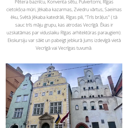
Pētera baznīcu, Konventa sētu, Pulvertorni, Rīgas
cietokšņa mūri, Jēkaba kazarmas, Zviedru vārtus, Saeimas
ēku, Svētā Jēkaba katedrāli, Rīgas pili, "Trīs brāļus" ( tā
sauc trīs māju grupu, kas atrodas Vecrīgā. Ēkas ir
uzskatāmas par viduslaiku Rīgas arhitektūras paraugiem).
Ekskursiju var sākt un pabeigt jebkurā Jums izdevīgā vietā
Vecrīgā vai Vecrīgas tuvumā.