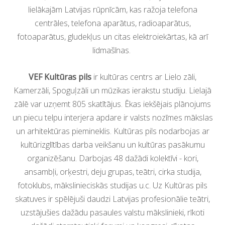
lielākajām Latvijas rūpnīcām, kas ražoja telefona
centrāles, telefona aparātus, radioaparātus,
fotoaparātus, gludekļus un citas elektroiekārtas, kā arī
lidmašīnas.
VEF Kultūras pils
ir kultūras centrs ar Lielo zāli,
Kamerzāli, Spoguļzāli un mūzikas ierakstu studiju. Lielajā
zālē var uzņemt 805 skatītājus. Ēkas iekšējais plānojums
un piecu telpu interjera apdare ir valsts nozīmes mākslas
un arhitektūras piemineklis. Kultūras pils nodarbojas ar
kultūrizglītības darba veikšanu un kultūras pasākumu
organizēšanu. Darbojas 48 dažādi kolektīvi - kori,
ansambļi, orķestri, deju grupas, teātri, cirka studija,
fotoklubs, mākslinieciskās studijas u.c. Uz Kultūras pils
skatuves ir spēlējuši daudzi Latvijas profesionālie teātri,
uzstājušies dažādu pasaules valstu mākslinieki, rīkoti