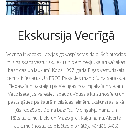
Ekskursija Vecrīgā
Vecrīga ir vecākā Latvijas galvaspilsētas daļa. Šeit atrodas
milzīgs skaits vēsturisku ēku un pieminekļu, kā arī vairākas
baznīcas un laukumi. Kopš 1997. gada Rīgas vēsturiskais
centrs ir iekļauts UNESCO Pasaules mantojuma sarakstā.
Piedāvājam pastaigu pa Vecrīgas nozīmīgākajām vietām.
Vecpilsētā Jūs varēsiet izbaudīt vidusslaiku atmosfēru un
pastaigāties pa šaurām pilsētas ieliņām. Ekskursijas laikā
Jūs redzēsiet Doma baznīcu, Melngalvju namu un
Rātslaukumu, Lielo un Mazo ģildi, Ķaķu namu, Alberta
laukumu (nosaukts pilsētas dibinātāja vārdā), Svētā