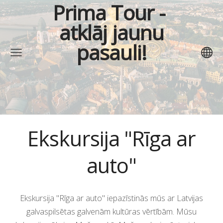
Prima Tour
-
atklāj jaunu
pasauli!
Ekskursija "Rīga ar
auto"
Ekskursija "Rīga ar auto" iepazīstinās mūs ar Latvijas
galvaspilsētas galvenām kultūras vērtībām. Mūsu