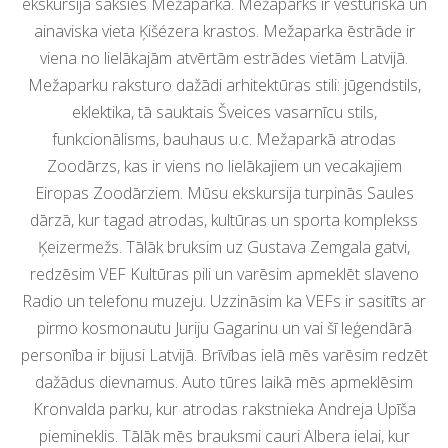
ekskursija sāksies Mežaparkā. Mežaparks ir vēsturiska un
ainaviska vieta Ķišézera krastos. Mežaparka ēstrāde ir
viena no lielākajām atvērtām estrādes vietām Latvijā.
Mežaparku raksturo dažādi arhitektūras stili: jūgendstils,
eklektika, tā sauktais Šveices vasarnīcu stils,
funkcionālisms, bauhaus u.c. Mežaparkā atrodas
Zoodārzs, kas ir viens no lielākajiem un vecakajiem
Eiropas Zoodārziem. Mūsu ekskursija turpinās Saules
dārzā, kur tagad atrodas, kultūras un sporta komplekss
Ķeizermežs. Tālāk bruksim uz Gustava Zemgala gatvi,
redzēsim VEF Kultūras pili un varēsim apmeklēt slaveno
Radio un telefonu muzeju. Uzzināsim ka VEFs ir sasitīts ar
pirmo kosmonautu Juriju Gagarinu un vai šī leģendārā
personība ir bijusi Latvijā. Brīvības ielā mēs varēsim redzēt
dažādus dievnamus. Auto tūres laikā mēs apmeklēsim
Kronvalda parku, kur atrodas rakstnieka Andreja Upīša
piemineklis. Tālāk mēs brauksmi cauri Albera ielai, kur