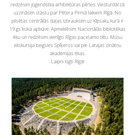
redzēsim jūgendstila arhitektūras pērles. Viesturdārzā
uzzināsim stāstu par Pētera Pirmā laikiem Rīgā. No
pilsētas centrālās daļas izbrauksim uz Ķīpsalu, kurā ir
19.gs koka apbūve. Apmeklēsim Nacionālās bibliotēkas
ēku un redzēsim vienīgo Rīgas paceļamo tiltu. Mūsu
ekskursija beigsies Spīķeros vai pie Latvijas zinātņu
akadēmijas ēkas.
Laipni lūgti Rīgā!