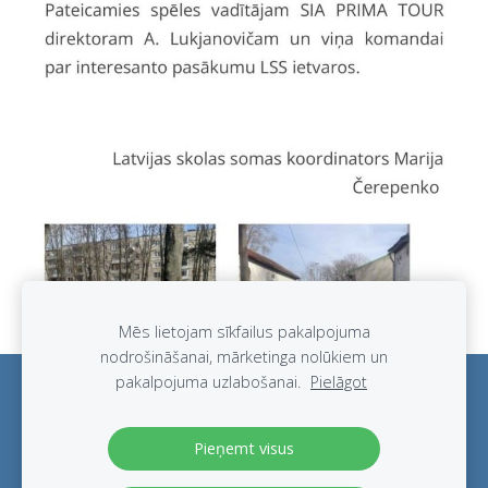
Mēs lietojam sīkfailus pakalpojuma
nodrošināšanai, mārketinga nolūkiem un
pakalpojuma uzlabošanai.
Pielāgot
Sīkdatnes
Pieņemt visus