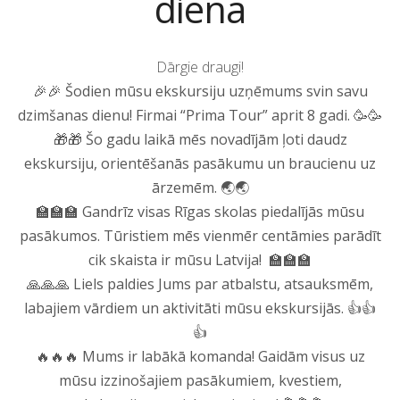
diena
Dārgie draugi!
🎉🎉 Šodien mūsu ekskursiju uzņēmums svin savu
dzimšanas dienu! Firmai “Prima Tour” aprit 8 gadi. 🥳🥳
🎁🎁 Šo gadu laikā mēs novadījām ļoti daudz
ekskursiju, orientēšanās pasākumu un braucienu uz
ārzemēm. 🌏🌏
🏫🏫🏫 Gandrīz visas Rīgas skolas piedalījās mūsu
pasākumos. Tūristiem mēs vienmēr centāmies parādīt
cik skaista ir mūsu Latvija!
🏫🏫🏫
🙏🙏🙏 Liels paldies Jums par atbalstu, atsauksmēm,
labajiem vārdiem un aktivitāti mūsu ekskursijās. 👍👍
👍
🔥🔥🔥 Mums ir labākā komanda! Gaidām visus uz
mūsu izzinošajiem pasākumiem, kvestiem,