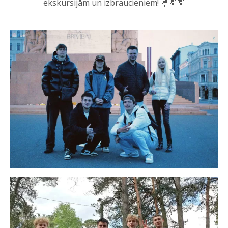
ekskursijām un izbraucieniem! 💐💐💐