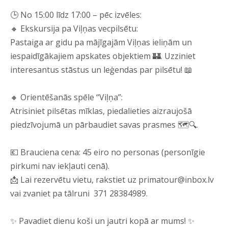
🕒 No 15:00 līdz 17:00 – pēc izvēles:
🔸 Ekskursija pa Viļņas vecpilsētu:
Pastaiga ar gidu pa mājīgajām Viļņas ieliņām un
iespaidīgākajiem apskates objektiem 🏰. Uzziniet
interesantus stāstus un leģendas par pilsētu! 📖
🔸 Orientēšanās spēle “Viļņa”:
Atrisiniet pilsētas mīklas, piedalieties aizraujošā
piedzīvojumā un pārbaudiet savas prasmes 🗺️🔍.
💶 Brauciena cena: 45 eiro no personas (personīgie
pirkumi nav iekļauti cenā).
📩 Lai rezervētu vietu, rakstiet uz
primatour@inbox.lv
vai zvaniet pa tālruni 371 28384989.
✨ Pavadiet dienu koši un jautri kopā ar mums! ✨