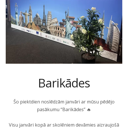
Barikādes
Šo piektdien noslēdzām janvāri ar mūsu pēdējo
pasākumu “Barikādes” 🔥
Visu janvāri kopā ar skolēniem devāmies aizraujošā