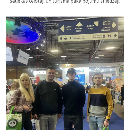
satiekas ceļotāji un tūrisma pakalpojumu sniedzēji.