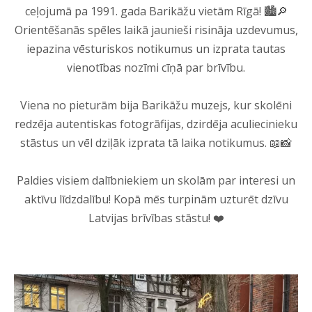
ceļojumā pa 1991. gada Barikāžu vietām Rīgā! 🏙️🔎
Orientēšanās spēles laikā jaunieši risināja uzdevumus,
iepazina vēsturiskos notikumus un izprata tautas
vienotības nozīmi cīņā par brīvību.
Viena no pieturām bija Barikāžu muzejs, kur skolēni
redzēja autentiskas fotogrāfijas, dzirdēja aculiecinieku
stāstus un vēl dziļāk izprata tā laika notikumus. 📖📸
Paldies visiem dalībniekiem un skolām par interesi un
aktīvu līdzdalību! Kopā mēs turpinām uzturēt dzīvu
Latvijas brīvības stāstu! ❤️